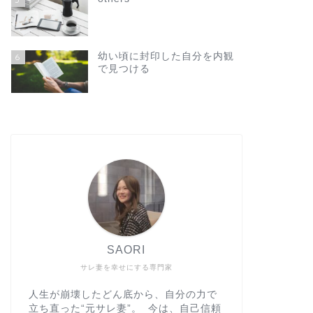
幼い頃に封印した自分を内観
6
で見つける
SAORI
サレ妻を幸せにする専門家
人生が崩壊したどん底から、自分の力で
立ち直った“元サレ妻”。 今は、自己信頼