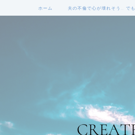
ホーム
夫の不倫で心が壊れそう… で