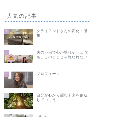
人気の記事
クライアントさんの変化・感
1
想
夫の不倫で心が壊れそう… で
2
も、このままじゃ終われない
プロフィール
3
自分が心から望む未来を創造
4
していこう
others
5