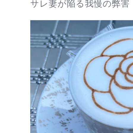
サレ妻が陥る我慢の弊害