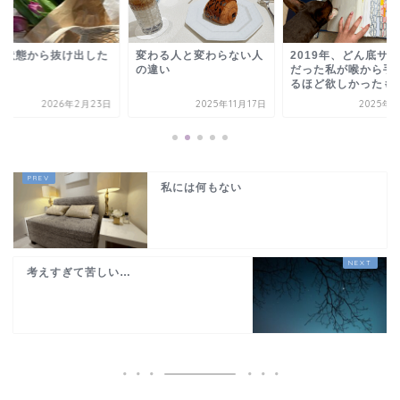
の状態から抜け出した
変わる人と変わらない人
2019年、どん底サ
の違い
だった私が喉から手
るほど欲しかったも
2026年2月23日
2025年11月17日
2025年8
私には何もない
考えすぎて苦しい…