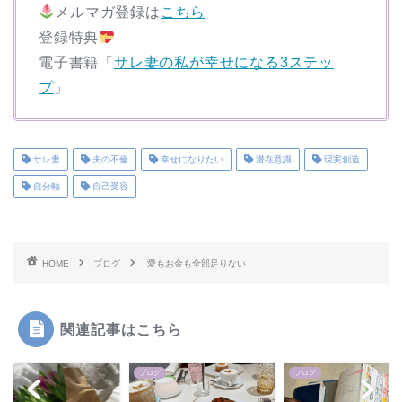
メルマガ登録は
こちら
登録特典
電子書籍「
サレ妻の私が幸せになる3ステッ
プ
」
サレ妻
夫の不倫
幸せになりたい
潜在意識
現実創造
自分軸
自己受容
HOME
ブログ
愛もお金も全部足りない
関連記事はこちら
グ
ブログ
ブログ