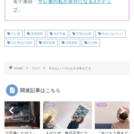
電子書籍「
サレ妻の私が幸せになる3ステッ
プ
」
サレ妻
原理原則
夫の不倫
宇宙の法則
幸せになりたい
引き寄せの法則
潜在意識
現実創造
自分軸
HOME
ブログ
叶わない？それも引き寄せてる
関連記事はこちら
グ
ブログ
ブログ
なんで不倫したの？」
人はなぜ、毎日不安にな
「あーもう何をどう