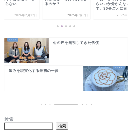
止まらない
るのか？
らいいか分かんない
て、30分ごとに言って
2026年2月19日
2025年7月7日
2025年7
心の声を無視してきた代償
望みを現実化する最初の一歩
検索
検索