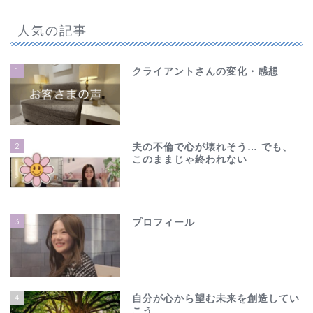
人気の記事
1
クライアントさんの変化・感想
2
夫の不倫で心が壊れそう… でも、
このままじゃ終われない
3
プロフィール
4
自分が心から望む未来を創造してい
こう