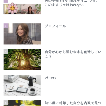
2
夫の不倫で心が壊れそう… でも、
このままじゃ終われない
3
プロフィール
4
自分が心から望む未来を創造してい
こう
ホーム
夫の不倫で心が壊れそう…
5
others
でも、このままじゃ終わ
れない
others
6
幼い頃に封印した自分を内観で見つ