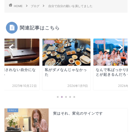
HOME
ブログ
自分で自分の願いを潰してました
関連記事はこちら
グ
ブログ
ブログ
り回されない自分にな
私がダメなんじゃなかっ
なんで私ばっかり嫌
たい
た
とが起きるんだろう
2025年10月22日
2026年1月9日
2026年8
実はそれ、変化のサインです