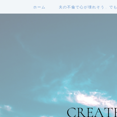
ホーム
夫の不倫で心が壊れそう… で