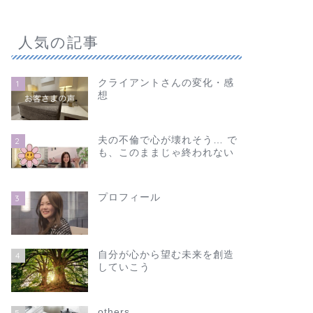
人気の記事
クライアントさんの変化・感
1
想
夫の不倫で心が壊れそう… で
2
も、このままじゃ終われない
プロフィール
3
自分が心から望む未来を創造
4
していこう
others
5