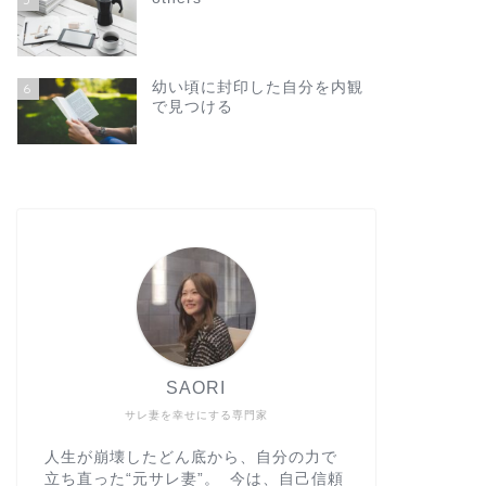
幼い頃に封印した自分を内観
6
で見つける
SAORI
サレ妻を幸せにする専門家
人生が崩壊したどん底から、自分の力で
立ち直った“元サレ妻”。 今は、自己信頼