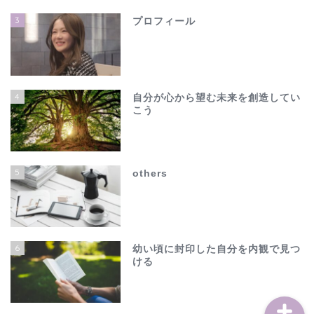
3
プロフィール
4
自分が心から望む未来を創造してい
こう
ホーム
夫の不倫で心が壊れそう…
5
others
でも、このままじゃ終わ
れない
others
6
幼い頃に封印した自分を内観で見つ
ける