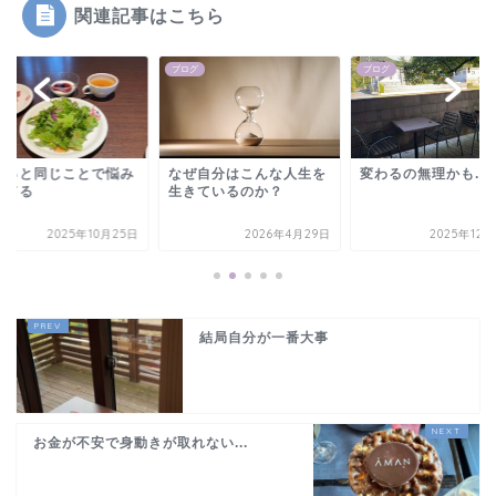
関連記事はこちら
グ
ブログ
ブログ
ーっと同じことで悩み
なぜ自分はこんな人生を
変わるの無理かも...
けてる
生きているのか？
2025年10月25日
2026年4月29日
2025年12
結局自分が一番大事
お金が不安で身動きが取れない...