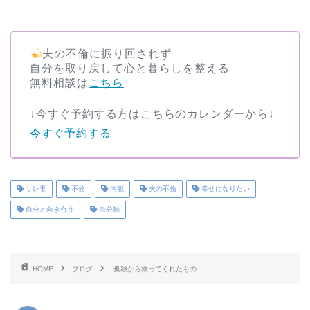
夫の不倫に振り回されず
自分を取り戻して心と暮らしを整える
無料相談は
こちら
↓今すぐ予約する方はこちらのカレンダーから↓
今すぐ予約する
サレ妻
不倫
内観
夫の不倫
幸せになりたい
自分と向き合う
自分軸
HOME
ブログ
孤独から救ってくれたもの