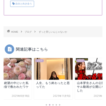
自分と向き合う
HOME
ブログ
ずっと苦しいんじゃないか
関連記事はこちら
グ
ブログ
ブログ
独と絶望の中にいた私
人生、もう終わったと思
山本芽生さんの公開
、発信で救われたワケ
ってた
サル動画が公開にな
した
2025年8月18日
2025年11月9日
2025年5