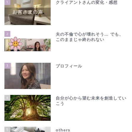
1
クライアントさんの変化・感想
2
夫の不倫で心が壊れそう… でも、
このままじゃ終われない
3
プロフィール
4
自分が心から望む未来を創造してい
こう
ホーム
夫の不倫で心が壊れそう…
5
others