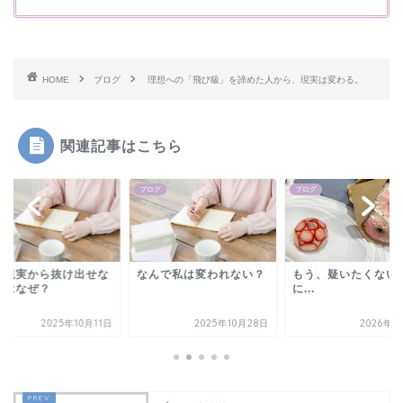
HOME
ブログ
理想への「飛び級」を諦めた人から、現実は変わる。
関連記事はこちら
グ
ブログ
ブログ
な現実から抜け出せな
なんで私は変われない？
もう、疑いたくない
のはなぜ？
に...
2025年10月11日
2025年10月28日
2026年2