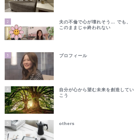
2
夫の不倫で心が壊れそう… でも、
このままじゃ終われない
3
プロフィール
4
自分が心から望む未来を創造してい
こう
ホーム
夫の不倫で心が壊れそう…
5
others
でも、このままじゃ終わ
れない