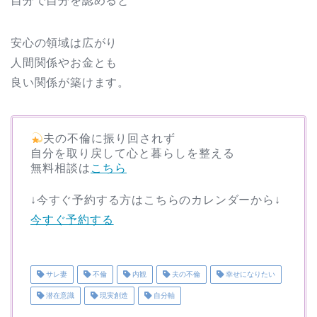
自分で自分を認めると
安心の領域は広がり
人間関係やお金とも
良い関係が築けます。
夫の不倫に振り回されず
自分を取り戻して心と暮らしを整える
無料相談は
こちら
↓今すぐ予約する方はこちらのカレンダーから↓
今すぐ予約する
サレ妻
不倫
内観
夫の不倫
幸せになりたい
潜在意識
現実創造
自分軸