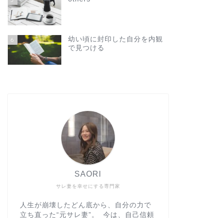
幼い頃に封印した自分を内観
6
で見つける
SAORI
サレ妻を幸せにする専門家
人生が崩壊したどん底から、自分の力で
立ち直った“元サレ妻”。 今は、自己信頼