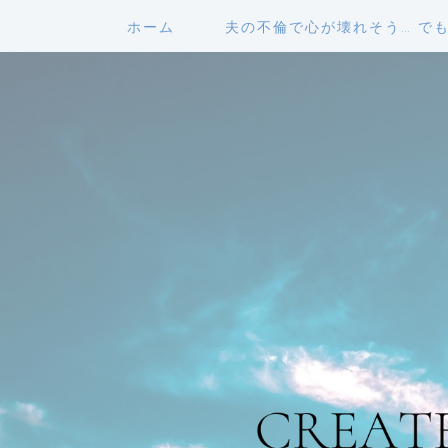
ホーム
夫の不倫で心が壊れそう… で