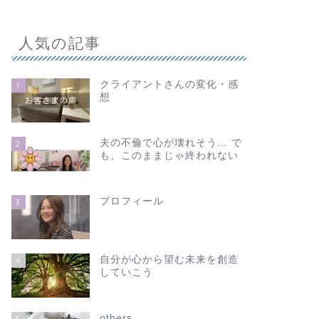
人気の記事
クライアントさんの変化・感
1
想
夫の不倫で心が壊れそう… で
2
も、このままじゃ終われない
プロフィール
3
自分が心から望む未来を創造
4
していこう
others
5