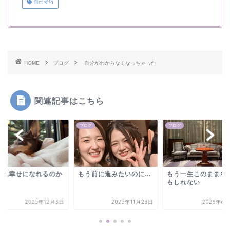
自己受容
HOME
ブログ
自分がわからなくなっちゃった
関連記事はこちら
グ
ブログ
ブログ
の先幸せになれるのか
もう前に進みたいのに…
もう一生このままな
…
もしれない
2025年12月3日
2025年11月23日
2026年6月