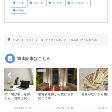
サレ妻
夫の不倫
潜在意識
自分と向き合う
自分軸
HOME
ブログ
幸せになるサレ妻とずっと悩み続けるサレ妻の違い
関連記事はこちら
グ
ブログ
ブログ
想への「飛び級」を諦
被害者意識から抜けられ
お金がないから動け
た人から、現実は変わ
ないです...
。
2026年3月4日
2025年7月15日
2026年7月