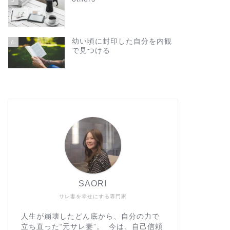
幼い頃に封印した自分を内観
6
で見つける
SAORI
サレ妻を幸せにする専門家
人生が崩壊したどん底から、自分の力で
立ち直った“元サレ妻”。 今は、自己信頼