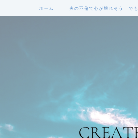
ホーム
夫の不倫で心が壊れそう… で