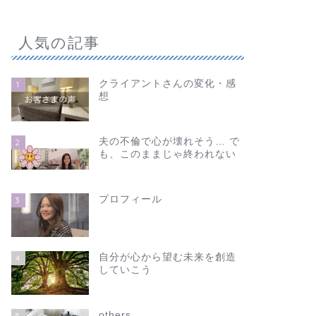
人気の記事
クライアントさんの変化・感
1
想
夫の不倫で心が壊れそう… で
2
も、このままじゃ終われない
プロフィール
3
自分が心から望む未来を創造
4
していこう
others
5