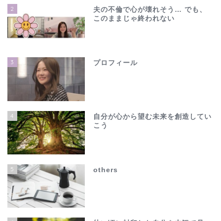
2
夫の不倫で心が壊れそう… でも、
このままじゃ終われない
3
プロフィール
4
自分が心から望む未来を創造してい
こう
ホーム
夫の不倫で心が壊れそう…
5
others
でも、このままじゃ終わ
れない
others