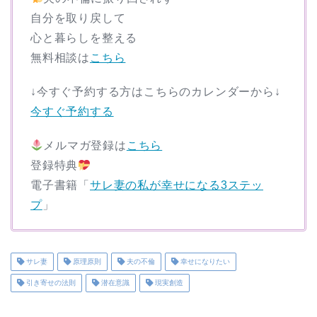
自分を取り戻して
心と暮らしを整える
無料相談は
こちら
↓今すぐ予約する方はこちらのカレンダーから↓
今すぐ予約する
メルマガ登録は
こちら
登録特典
電子書籍「
サレ妻の私が幸せになる3ステッ
プ
」
サレ妻
原理原則
夫の不倫
幸せになりたい
引き寄せの法則
潜在意識
現実創造