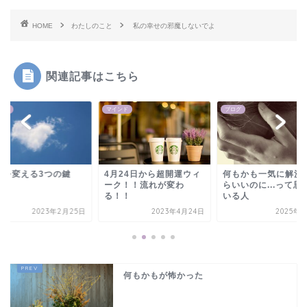
HOME
わたしのこと
私の幸せの邪魔しないでよ
関連記事はこちら
ンド
マインド
ブログ
生を変える3つの鍵
4月24日から超開運ウィ
何もかも一気に解決
ーク！！流れが変わ
らいいのに...って思
る！！
いる人
2023年2月25日
2023年4月24日
2025年3
何もかもが怖かった