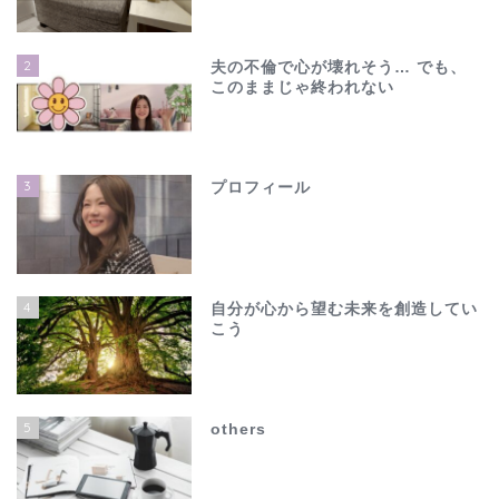
2
夫の不倫で心が壊れそう… でも、
このままじゃ終われない
3
プロフィール
4
自分が心から望む未来を創造してい
こう
ホーム
夫の不倫で心が壊れそう…
5
others
でも、このままじゃ終わ
れない