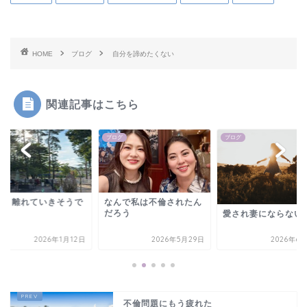
HOME
ブログ
自分を諦めたくない
関連記事はこちら
グ
ブログ
ブログ
っと離れていきそうで
なんで私は不倫されたん
い
だろう
愛され妻にならない
2026年1月12日
2026年5月29日
2026年6
不倫問題にもう疲れた