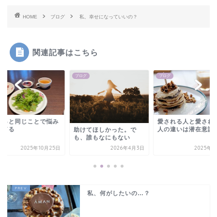
HOME
ブログ
私、幸せになっていいの？
関連記事はこちら
グ
ブログ
ブログ
ーっと同じことで悩み
愛される人と愛され
けてる
人の違いは潜在意識
助けてほしかった。で
も、誰もなにもない
2025年10月25日
2026年4月3日
2025年4
私、何がしたいの…？