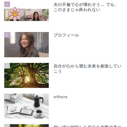
2
夫の不倫で心が壊れそう… でも、
このままじゃ終われない
3
プロフィール
4
自分が心から望む未来を創造してい
こう
ホーム
夫の不倫で心が壊れそう…
5
others
でも、このままじゃ終わ
れない
others
6