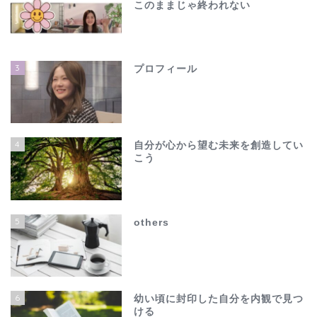
このままじゃ終われない
3
プロフィール
4
自分が心から望む未来を創造してい
こう
ホーム
夫の不倫で心が壊れそう…
5
others
でも、このままじゃ終わ
れない
others
6
幼い頃に封印した自分を内観で見つ
ける