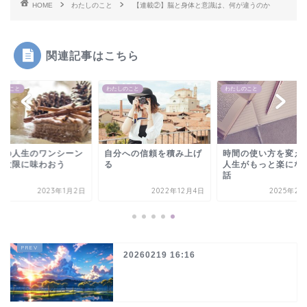
HOME
わたしのこと
【連載②】脳と身体と意識は、何が違うのか
関連記事はこちら
わたしのこと
わたしのこと
わたしのこ
ーン
自分への信頼を積み上げ
時間の使い方を変えたら
疫病神
る
人生がもっと楽になった
私に会
話
連れて
1月2日
2022年12月4日
2025年2月27日
20260219 16:16