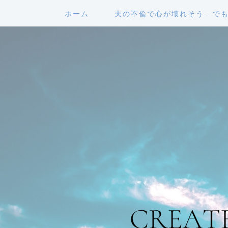
ホーム
夫の不倫で心が壊れそう… で