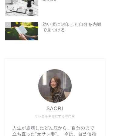
幼い頃に封印した自分を内観
6
で見つける
SAORI
サレ妻を幸せにする専門家
人生が崩壊したどん底から、自分の力で
立ち直った“元サレ妻”。 今は、自己信頼