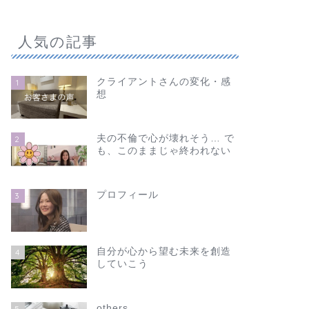
人気の記事
クライアントさんの変化・感
1
想
夫の不倫で心が壊れそう… で
2
も、このままじゃ終われない
プロフィール
3
自分が心から望む未来を創造
4
していこう
others
5