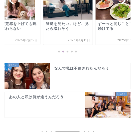
拠を見たい。けど、見
ずーっと同じことで悩み
夫がいないと生きて
ら壊れそう
続けてる
ないは嘘
2026年1月11日
2025年10月25日
2026年5
なんで私は不倫されたんだろう
あの人と私は何が違うんだろう