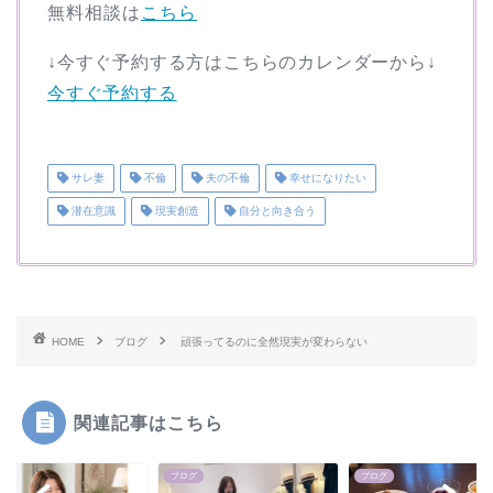
無料相談は
こちら
↓今すぐ予約する方はこちらのカレンダーから↓
今すぐ予約する
サレ妻
不倫
夫の不倫
幸せになりたい
潜在意識
現実創造
自分と向き合う
HOME
ブログ
頑張ってるのに全然現実が変わらない
関連記事はこちら
グ
ブログ
ブログ