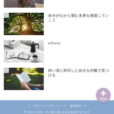
4
自分が心から望む未来を創造してい
こう
ホーム
夫の不倫で心が壊れそう…
5
others
でも、このままじゃ終わ
れない
others
6
幼い頃に封印した自分を内観で見つ
ける
MENU
プライバシーポリシー
免責事項
2021–2026 サレ妻が望む未来を創造するブログ