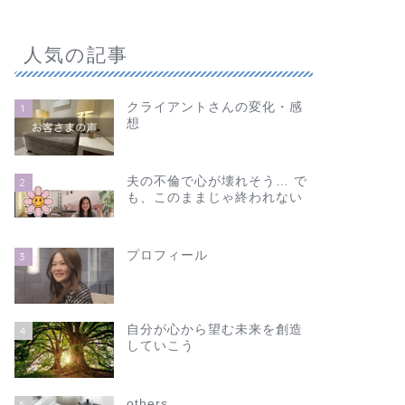
人気の記事
クライアントさんの変化・感
1
想
夫の不倫で心が壊れそう… で
2
も、このままじゃ終われない
プロフィール
3
自分が心から望む未来を創造
4
していこう
others
5