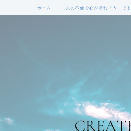
ホーム
夫の不倫で心が壊れそう… で