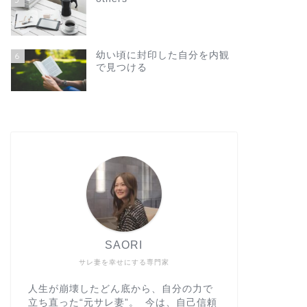
幼い頃に封印した自分を内観
6
で見つける
SAORI
サレ妻を幸せにする専門家
人生が崩壊したどん底から、自分の力で
立ち直った“元サレ妻”。 今は、自己信頼