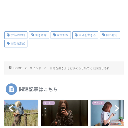
宇宙の法則
引き寄せ
現実創造
自分を生きる
自己肯定
自己肯定感
HOME
マインド
自分を生きようと決めると出てくる課題と恐れ
関連記事はこちら
ンド
マインド
マインド