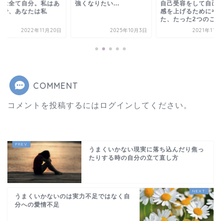
人は全て自分。私はあ
強くなりたい...
自己受容をして自己
たで、あなたは私
感を上げるためにや
た、たった2つのこ
2022年11月20日
2025年10月3日
2021年11
COMMENT
コメントを投稿するには
ログイン
してください。
うまくいかない現実に落ち込んだり焦っ
たりする時の自分の立て直し方
うまくいかないのは実力不足ではなく自
分への愛情不足