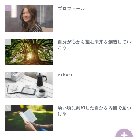
3
プロフィール
4
自分が心から望む未来を創造してい
こう
ホーム
夫の不倫で心が壊れそう…
5
others
でも、このままじゃ終わ
れない
others
6
幼い頃に封印した自分を内観で見つ
ける