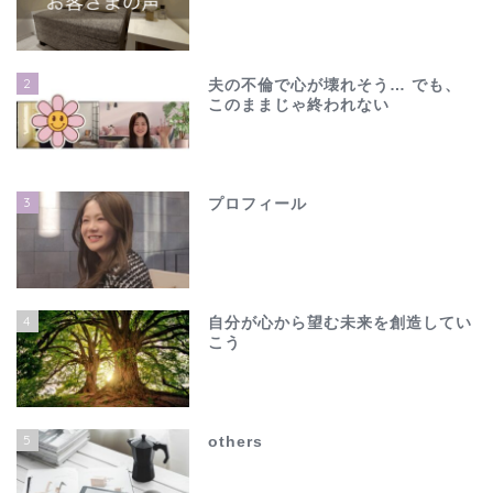
2
夫の不倫で心が壊れそう… でも、
このままじゃ終われない
3
プロフィール
4
自分が心から望む未来を創造してい
こう
ホーム
夫の不倫で心が壊れそう…
5
others
でも、このままじゃ終わ
れない