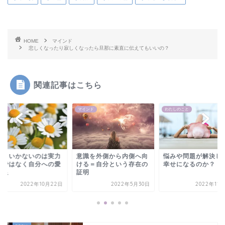
HOME
マインド
悲しくなったり寂しくなったら旦那に素直に伝えてもいいの？
関連記事はこちら
ンド
マインド
わたしのこと
まくいかないのは実力
意識を外側から内側へ向
悩みや問題が解決し
足ではなく自分への愛
ける＝自分という存在の
幸せになるのか？
不足
証明
2022年10月22日
2022年5月30日
2022年11