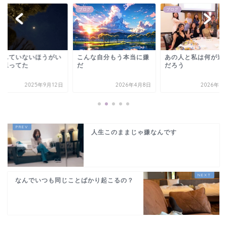
グ
ブログ
ブログ
なんていないほうがい
こんな自分もう本当に嫌
あの人と私は何が違
と思ってた
だ
だろう
2025年9月12日
2026年4月8日
2026年5
人生このままじゃ嫌なんです
なんでいつも同じことばかり起こるの？