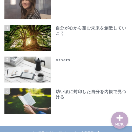
4
自分が心から望む未来を創造してい
こう
ホーム
夫の不倫で心が壊れそう…
5
others
でも、このままじゃ終わ
れない
others
6
幼い頃に封印した自分を内観で見つ
ける
MENU