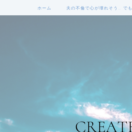
ホーム
夫の不倫で心が壊れそう… で