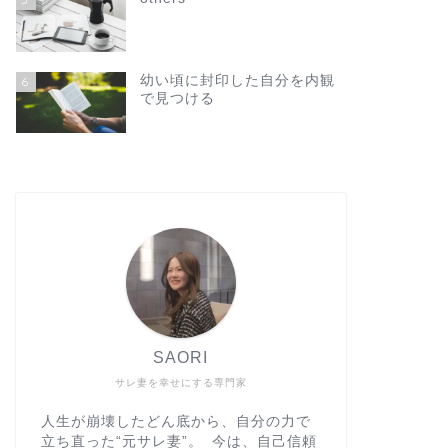
幼い頃に封印した自分を内観
6
で見つける
SAORI
サレ妻を幸せにする専門家
人生が崩壊したどん底から、自分の力で
立ち直った“元サレ妻”。 今は、自己信頼