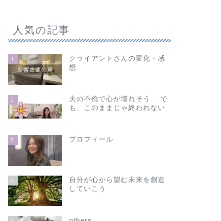
人気の記事
クライアントさんの変化・感
1
想
夫の不倫で心が壊れそう… で
2
も、このままじゃ終われない
プロフィール
3
自分が心から望む未来を創造
4
していこう
others
5