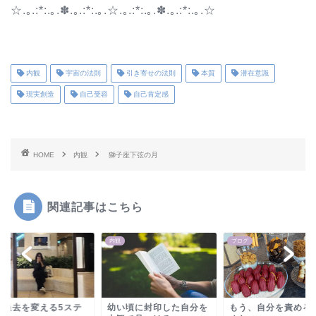
☆.｡.:*:.｡.✽.｡.:*:.｡.☆.｡.:*:.｡.✽.｡.:*:.｡.☆
内観
宇宙の法則
引き寄せの法則
本質
潜在意識
現実創造
自己受容
自己肯定感
HOME
内観
獅子座下弦の月
関連記事はこちら
内観
ブログ
な過去を変える5ステ
幼い頃に封印した自分を
もう、自分を責める