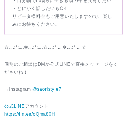
・自分軸でhappyに生きる頭の中を共有したい
・とにかく話したいもOK
リピータ様料金もご用意いたしますので、楽し
みにお待ちください。
☆.｡.:*:.｡.✽.｡.:*:.｡.☆.｡.:*:.｡.✽.｡.:*:.｡.☆
個別のご相談はDMか公式LINEで直接メッセージをく
ださいね！
→Instagram
@saoristyle7
公式LINE
アカウント
https://lin.ee/oQma80H