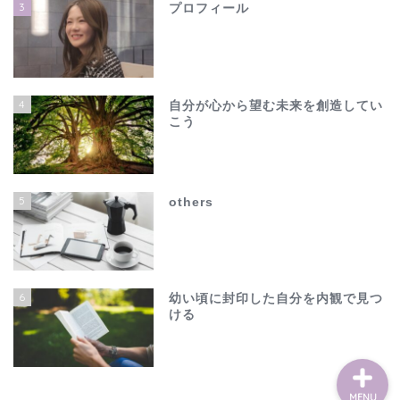
3
プロフィール
4
自分が心から望む未来を創造してい
こう
ホーム
夫の不倫で心が壊れそう…
5
others
でも、このままじゃ終わ
れない
others
6
幼い頃に封印した自分を内観で見つ
ける
MENU