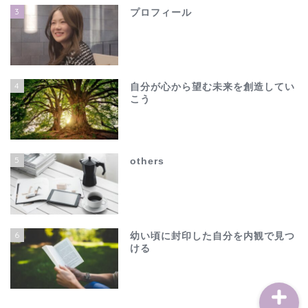
3
プロフィール
4
自分が心から望む未来を創造してい
こう
ホーム
夫の不倫で心が壊れそう…
5
others
でも、このままじゃ終わ
れない
others
6
幼い頃に封印した自分を内観で見つ
ける