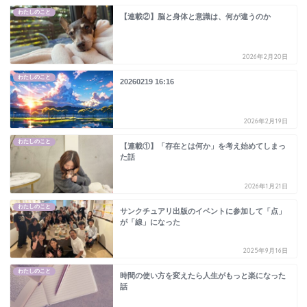
わたしのこと
【連載②】脳と身体と意識は、何が違うのか
2026年2月20日
わたしのこと
20260219 16:16
2026年2月19日
わたしのこと
【連載①】「存在とは何か」を考え始めてしまっ
た話
2026年1月21日
わたしのこと
サンクチュアリ出版のイベントに参加して「点」
が「線」になった
2025年9月16日
わたしのこと
時間の使い方を変えたら人生がもっと楽になった
話