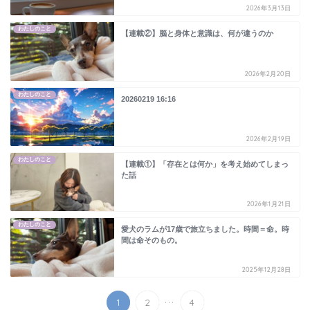
2026年3月13日
わたしのこと
【連載②】脳と身体と意識は、何が違うのか
2026年2月20日
わたしのこと
20260219 16:16
2026年2月19日
わたしのこと
【連載①】「存在とは何か」を考え始めてしまっ
た話
2026年1月21日
わたしのこと
愛犬のラムが17歳で旅立ちました。時間＝命。時
間は命そのもの。
2025年12月28日
...
1
2
4