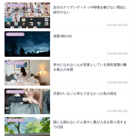
わたしのこと
自分のアイデンティティや特徴を稼げない理由に
紐付けない
2026年5月20日
わたしのこと
深夜3時14分
2026年4月28日
わたしのこと
幸せになれない人が見落としている潜在意識の書
き換えの本質
2026年4月26日
わたしのこと
旦那がいないと何もできなかった私の現在
2026年4月24日
わたしのこと
誰にも頼れないどん底サレ妻が人生を取り戻すま
での話