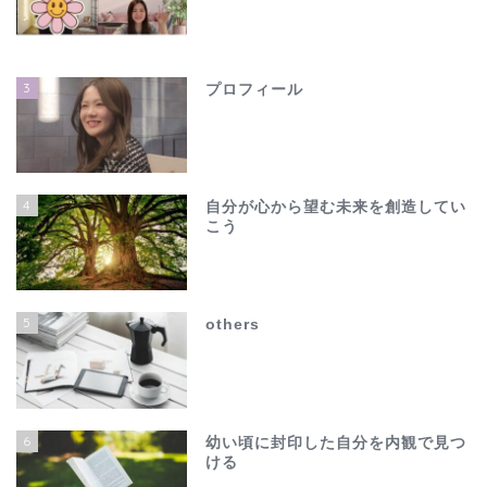
3
プロフィール
4
自分が心から望む未来を創造してい
こう
ホーム
夫の不倫で心が壊れそう…
5
others
でも、このままじゃ終わ
れない
others
6
幼い頃に封印した自分を内観で見つ
ける