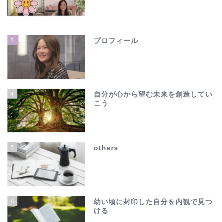
3
プロフィール
4
自分が心から望む未来を創造してい
こう
ホーム
夫の不倫で心が壊れそう…
5
others
でも、このままじゃ終わ
れない
others
6
幼い頃に封印した自分を内観で見つ
ける