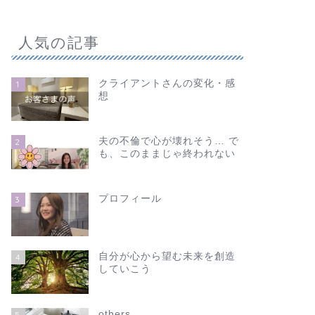
人気の記事
クライアントさんの変化・感
1
想
夫の不倫で心が壊れそう… で
2
も、このままじゃ終われない
プロフィール
3
自分が心から望む未来を創造
4
していこう
others
5