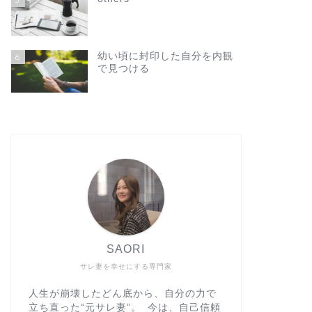
幼い頃に封印した自分を内観
6
で見つける
SAORI
サレ妻を幸せにする専門家
人生が崩壊したどん底から、自分の力で
立ち直った“元サレ妻”。 今は、自己信頼