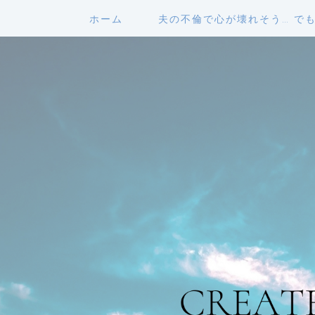
ホーム
夫の不倫で心が壊れそう… で