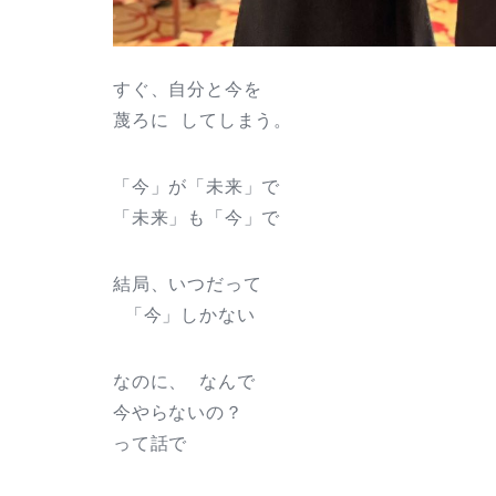
すぐ、自分と今を
蔑ろに してしまう。
「今」が「未来」で
「未来」も「今」で
結局、いつだって
「今」しかない
なのに、 なんで
今やらないの？
って話で