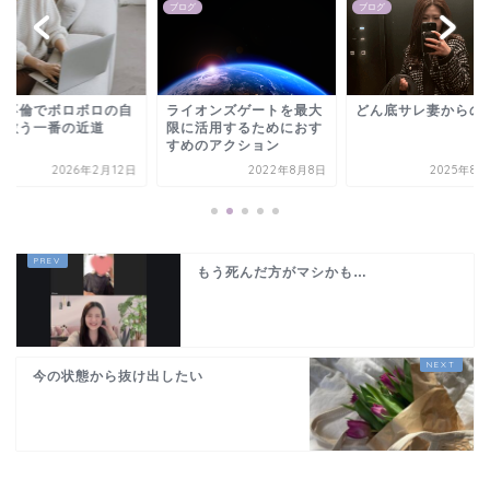
グ
ブログ
ブログ
の不倫でボロボロの自
ライオンズゲートを最大
どん底サレ妻からの
を救う一番の近道
限に活用するためにおす
すめのアクション
2026年2月12日
2022年8月8日
2025年8月
もう死んだ方がマシかも…
今の状態から抜け出したい