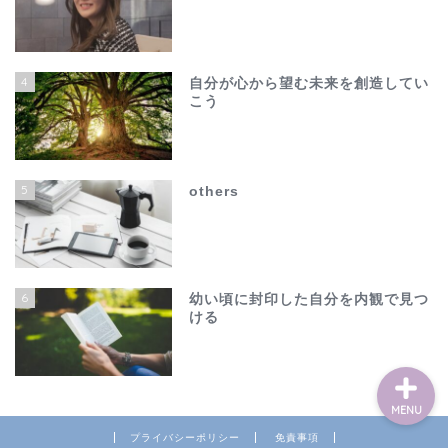
4
自分が心から望む未来を創造してい
こう
ホーム
夫の不倫で心が壊れそう…
5
others
でも、このままじゃ終わ
れない
others
6
幼い頃に封印した自分を内観で見つ
ける
MENU
プライバシーポリシー
免責事項