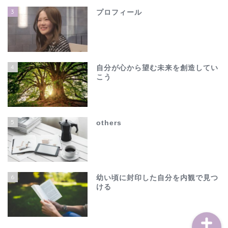
3
プロフィール
4
自分が心から望む未来を創造してい
こう
ホーム
夫の不倫で心が壊れそう…
5
others
でも、このままじゃ終わ
れない
others
6
幼い頃に封印した自分を内観で見つ
ける