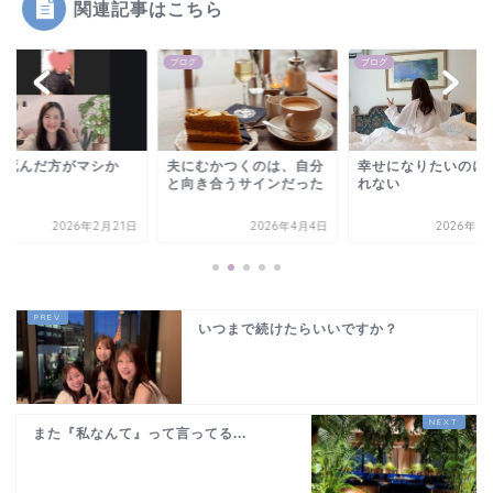
関連記事はこちら
グ
ブログ
ブログ
う死んだ方がマシか
夫にむかつくのは、自分
幸せになりたいのに
…
と向き合うサインだった
れない
2026年2月21日
2026年4月4日
2026年7
いつまで続けたらいいですか？
また『私なんて』って言ってる...