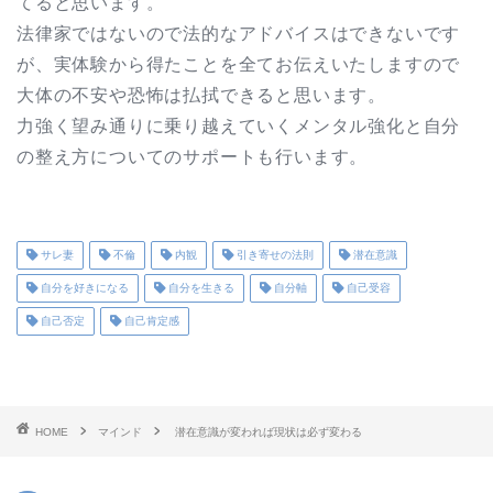
てると思います。
法律家ではないので法的なアドバイスはできないです
が、実体験から得たことを全てお伝えいたしますので
大体の不安や恐怖は払拭できると思います。
力強く望み通りに乗り越えていくメンタル強化と自分
の整え方についてのサポートも行います。
サレ妻
不倫
内観
引き寄せの法則
潜在意識
自分を好きになる
自分を生きる
自分軸
自己受容
自己否定
自己肯定感
HOME
マインド
潜在意識が変われば現状は必ず変わる