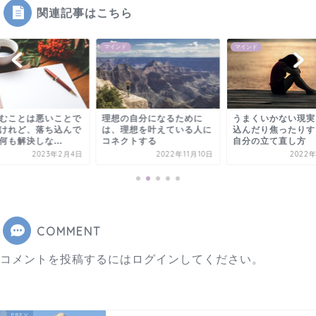
関連記事はこちら
マインド
マインド
むことは悪いことで
理想の自分になるために
うまくいかない現実
けれど、落ち込んで
は、理想を叶えている人に
込んだり焦ったりす
何も解決しな...
コネクトする
自分の立て直し方
2023年2月4日
2022年11月10日
2022
COMMENT
コメントを投稿するには
ログイン
してください。