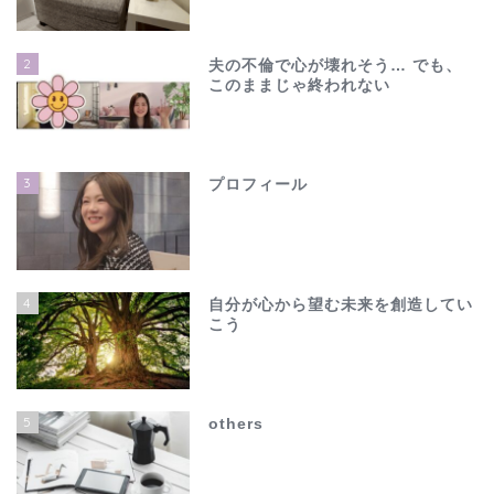
2
夫の不倫で心が壊れそう… でも、
このままじゃ終われない
3
プロフィール
4
自分が心から望む未来を創造してい
こう
ホーム
夫の不倫で心が壊れそう…
5
others
でも、このままじゃ終わ
れない