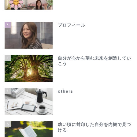
3
プロフィール
4
自分が心から望む未来を創造してい
こう
ホーム
夫の不倫で心が壊れそう…
5
others
でも、このままじゃ終わ
れない
others
6
幼い頃に封印した自分を内観で見つ
ける