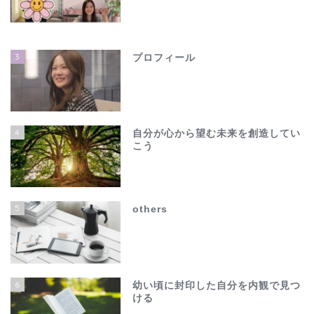
3
プロフィール
4
自分が心から望む未来を創造してい
こう
ホーム
夫の不倫で心が壊れそう…
5
others
でも、このままじゃ終わ
れない
others
6
幼い頃に封印した自分を内観で見つ
ける