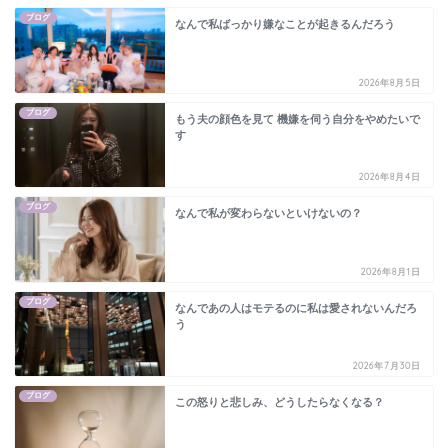
ブログ
なんで私ばっかり嫌なことが起きるんだろう
2026年8月5日
ブログ
もう夫の顔色を見て 機嫌を伺う自分をやめたいで
す
2026年8月4日
ブログ
なんで私が変わらないといけないの？
2026年8月1日
ブログ
なんであの人はモテるのに私は愛されないんだろ
う
2026年7月30日
ブログ
この怒りと悲しみ、どうしたらなくなる？